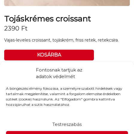
Tojáskrémes croissant
2390
Ft
Vajas-leveles croissant, tojáskrém, friss retek, retekcsíra.
KOSÁRBA
Fontosnak tartjuk az
Tovább a teljes étlaphoz >
adatok védelmét
A böngészési élmény fokozása, a személyre szabott hirdetések vagy
tartalmak megjelenítése, valamint a forgalom elemzése érdekében
sütiket (cookie) használunk. Az "Elfogadom" gombra kattintva
hozzájárulhat a sütik használatához.
Házhozszállítás / Elvitel
Rendelj Online
Szállítunk:
A teljes 14. kerületben és további címekre 7
Testreszabás
km-es körzetünkben, 890Ft-tól.
3km-ig: 890Ft