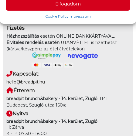
Elfogadom
3-7km-ig: 1950 - 3000Ft
Elvitel:
Rendelésedet kérheted előrendeléssel elvitelre,
Cookie Policy
Impresszum
vagy akár házhozszállítással is!
Fizetés
Házhozszállítás
esetén ONLINE BANKKÁRTYÁVAL.
Elviteles rendelés esetén
UTÁNVÉTTEL is fizethetsz
(kártya/készpénz az étel átvételekor).
Kapcsolat:
hello@breadpit.hu
Étterem
breadpit brunch&bakery - 14. kerület, Zugló:
1141
Budapest, Szugló utca 160/a
Nyitva
breadpit brunch&bakery - 14. kerület, Zugló
H: Zárva
K - P: 07:30 - 18:00