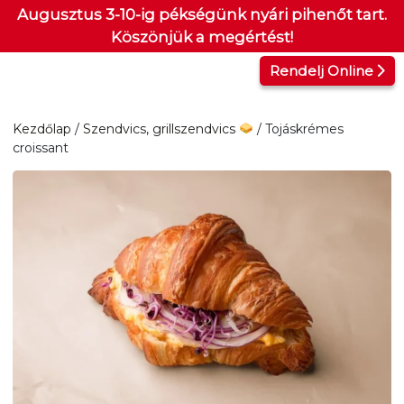
Kilépés
Augusztus 3-10-ig pékségünk nyári pihenőt tart.
a
Köszönjük a megértést!
tartalomba
Rendelj Online
Kezdőlap
/
Szendvics, grillszendvics
/ Tojáskrémes
croissant