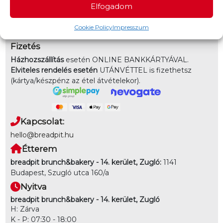
Elfogadom
3-7km-ig: 1950 - 3000Ft
Elvitel:
Rendelésedet kérheted előrendeléssel elvitelre,
Cookie Policy
Impresszum
vagy akár házhozszállítással is!
Fizetés
Házhozszállítás
esetén ONLINE BANKKÁRTYÁVAL.
Elviteles rendelés esetén
UTÁNVÉTTEL is fizethetsz
(kártya/készpénz az étel átvételekor).
Kapcsolat:
hello@breadpit.hu
Étterem
breadpit brunch&bakery - 14. kerület, Zugló:
1141
Budapest, Szugló utca 160/a
Nyitva
breadpit brunch&bakery - 14. kerület, Zugló
H: Zárva
K - P: 07:30 - 18:00