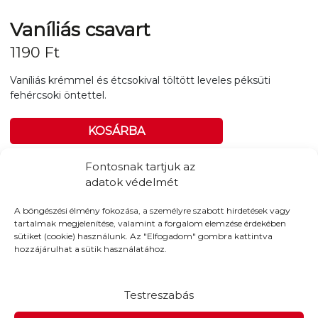
Vaníliás csavart
1190
Ft
Vaníliás krémmel és étcsokival töltött leveles péksüti
fehércsoki öntettel.
KOSÁRBA
Fontosnak tartjuk az
Tovább a teljes étlaphoz >
adatok védelmét
A böngészési élmény fokozása, a személyre szabott hirdetések vagy
tartalmak megjelenítése, valamint a forgalom elemzése érdekében
sütiket (cookie) használunk. Az "Elfogadom" gombra kattintva
hozzájárulhat a sütik használatához.
Házhozszállítás / Elvitel
Rendelj Online
Szállítunk:
A teljes 14. kerületben és további címekre 7
Testreszabás
km-es körzetünkben, 890Ft-tól.
3km-ig: 890Ft